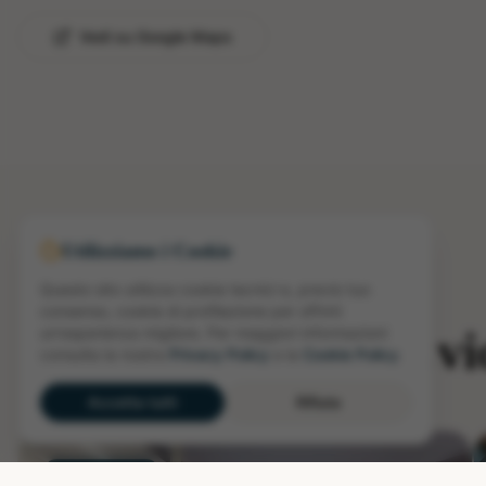
Vedi su Google Maps
Utilizziamo i Cookie
Questo sito utilizza cookie tecnici e, previo tuo
LE NOSTRE PROPOSTE
consenso, cookie di profilazione per offrirti
Appartamenti in Evi
un'esperienza migliore. Per maggiori informazioni
consulta la nostra
Privacy Policy
e la
Cookie Policy
.
Accetta tutti
Rifiuta
IN EVIDENZA