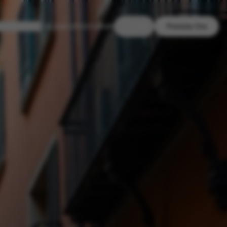
🇬🇧
artamenti
Chi Siamo
FAQ
Contatti
EN
Prenota Ora