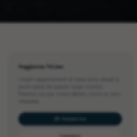
Soggiorna Vicino
I nostri appartamenti di lusso sono situati a
pochi passi da questo luogo iconico.
Prenota ora per vivere Milano come un vero
milanese.
Prenota Ora
Contattaci