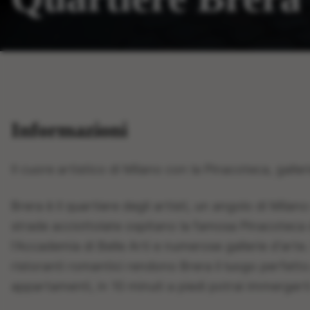
Informazioni
Il cuore artistico di Milano con la Pinacoteca, gall
Brera è il quartiere degli artisti, un angolo di Mil
strade acciottolate ospitano la famosa Pinacoteca d
l'Accademia di Belle Arti e numerose gallerie d'arte.
ristoranti romantici rendono Brera il luogo perfett
appartamenti, in 10 minuti a piedi potrai immergert