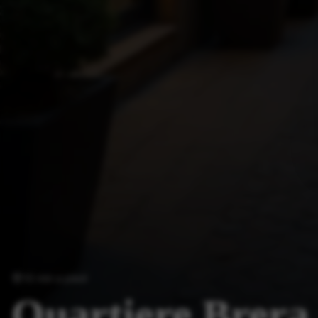
10 min a piedi
Quartiere Brera