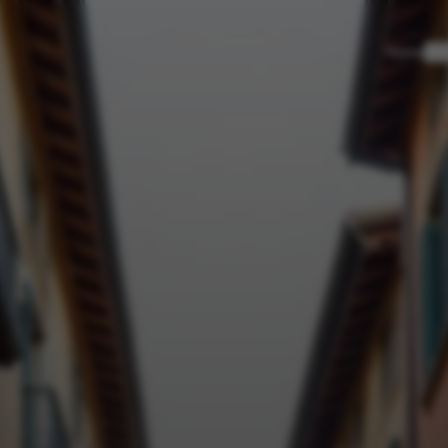
Home
App