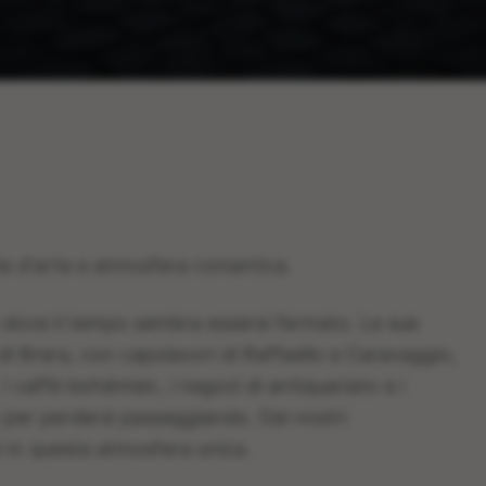
erie d'arte e atmosfera romantica.
ano dove il tempo sembra essersi fermato. Le sue
i Brera, con capolavori di Raffaello e Caravaggio,
 I caffè bohémien, i negozi di antiquariato e i
o per perdersi passeggiando. Dai nostri
i in questa atmosfera unica.