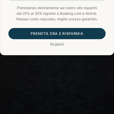
Prenotando direttamente sul nostro sito risparmi
dal 25% al 30% rispetto a Booking.com e Airbnb.
Nessun costo nascosto, miglior prezzo garantito.
PRENOTA ORA E RISPARMIA
No grazie