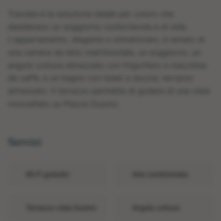
Traviata è la soluzione ideale per coloro che
desiderano un soggiorno confortevole e di stile.
L'appartamento, elegante e climatizzato, è dotato di
una camera da letto matrimoniale, un soggiorno, un
angolo cottura attrezzato con frigorifero e macchina
da caffè, e un bagno con bidet e doccia, terrazzo
attrezzato. Il terrazzo permette di godere di una vista
mozzafiato su Piazza Duomo.
Servizi
Wi-Fi gratuito
Aria condizionata
Terrazzo vista Duomo
Angolo cottura