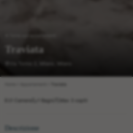
Torna agli appartamenti
Traviata
Via Torino 2, Milano
,
Milano
Home
Appartamenti
Traviata
1
Camere
1
Bagni
Max
3
ospiti
Descrizione