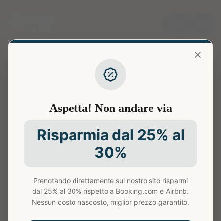
🇬🇧
Aspetta! Non andare via
Risparmia dal 25% al
30%
Prenotando direttamente sul nostro sito risparmi
Appartamento non trovato
dal 25% al 30% rispetto a Booking.com e Airbnb.
Nessun costo nascosto, miglior prezzo garantito.
L'appartamento che cerchi non esiste o non è più