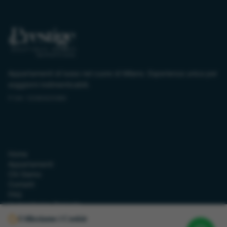
Appartamenti di lusso nel cuore di Milano. Esperienza unica per
soggiorni indimenticabili.
P.IVA:
12080630960
Link Utili
Home
Appartamenti
Chi Siamo
Contatti
FAQ
Humanitarian Projects
Utilizziamo i Cookie