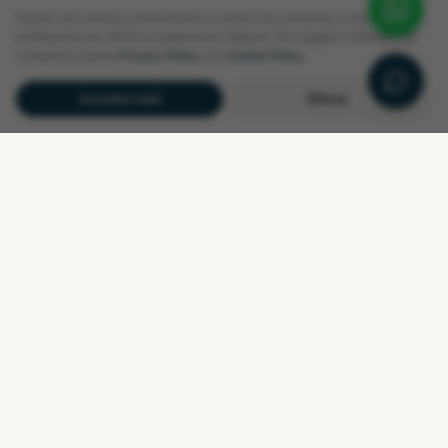
Questo sito utilizza cookie tecnici e, previo tuo consenso, cookie di
Contatti
profilazione per offrirti un'esperienza migliore. Per maggiori informazioni
consulta la nostra
Privacy Policy
e la
Cookie Policy
.
info@prestigehomes.it
+39 340 703 4149
Accetta tutti
Rifiuta
02 38291 349
Via dei piatti, 4 - Milano
Seguici
@
prestigeboutiquehomes
©
2026
Prestige Boutique Homes
.
Tutti i diritti riservati.
Privacy Policy
Cookie Policy
|
Developed by
Mount