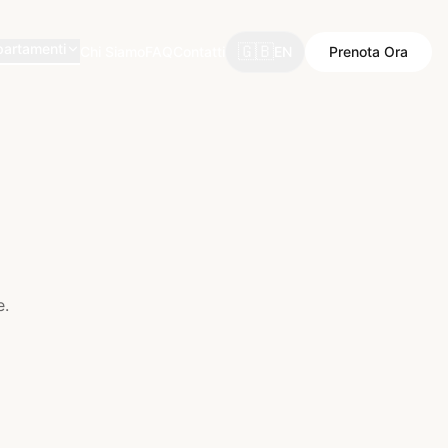
artamenti
🇬🇧
Chi Siamo
FAQ
Contatti
EN
Prenota Ora
e.