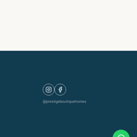
Seguici
@
prestigeboutiquehomes